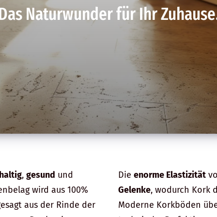
Das Naturwunder für Ihr Zuhause
haltig
,
gesund
und
Die
enorme Elastizität
vo
enbelag wird aus 100%
Gelenke
, wodurch Kork 
gesagt aus der Rinde der
Moderne Korkböden überz