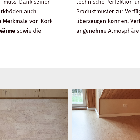
n muss. Dank seiner
technische Perfektion un
orkböden auch
Produktmuster zur Verfü
e Merkmale von Kork
überzeugen können. Ver
ßwärme
sowie die
angenehme Atmosphäre un